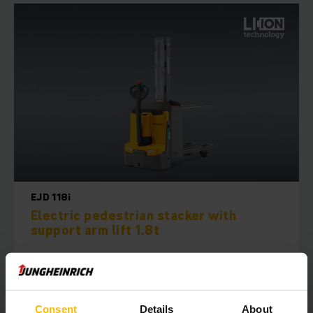
EJD 118i
Electric pedestrian stacker with
support arm lift 1.8t
1000 - 1520 мм
1800 кг
Consent
Details
About