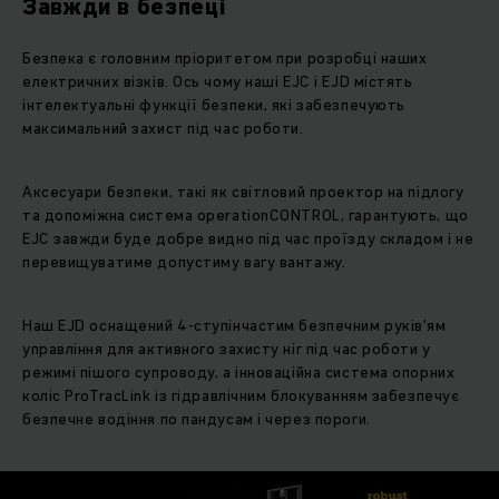
Завжди в безпеці
Безпека є головним пріоритетом при розробці наших
електричних візків. Ось чому наші EJC і EJD містять
інтелектуальні функції безпеки, які забезпечують
максимальний захист під час роботи.
Аксесуари безпеки, такі як світловий проектор на підлогу
та допоміжна система operationCONTROL, гарантують, що
EJC завжди буде добре видно під час проїзду складом і не
перевищуватиме допустиму вагу вантажу.
Наш EJD оснащений 4-ступінчастим безпечним руків'ям
управління для активного захисту ніг під час роботи у
режимі пішого супроводу, а інноваційна система опорних
коліс ProTracLink із гідравлічним блокуванням забезпечує
безпечне водіння по пандусам і через пороги.