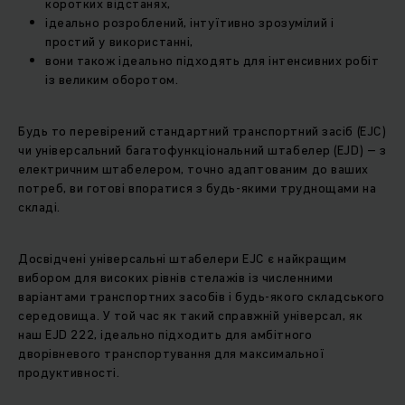
коротких відстанях,
ідеально розроблений, інтуїтивно зрозумілий і
простий у використанні,
вони також ідеально підходять для інтенсивних робіт
із великим оборотом.
Будь то перевірений стандартний транспортний засіб (EJC)
чи універсальний багатофункціональний штабелер (EJD) – з
електричним штабелером, точно адаптованим до ваших
потреб, ви готові впоратися з будь-якими труднощами на
складі.
Досвідчені універсальні штабелери EJC є найкращим
вибором для високих рівнів стелажів із численними
варіантами транспортних засобів і будь-якого складського
середовища. У той час як такий справжній універсал, як
наш EJD 222, ідеально підходить для амбітного
дворівневого транспортування для максимальної
продуктивності.