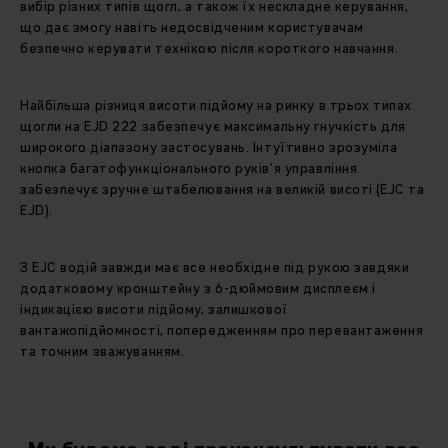
вибір різних типів щогл, а також їх нескладне керування,
що дає змогу навіть недосвідченим користувачам
безпечно керувати технікою після короткого навчання.
Найбільша різниця висоти підйому на ринку в трьох типах
щогли на EJD 222 забезпечує максимальну гнучкість для
широкого діапазону застосувань. Інтуїтивно зрозуміла
кнопка багатофункціонального руків'я управління
забезпечує зручне штабелювання на великій висоті (EJC та
EJD).
З EJC водій завжди має все необхідне під рукою завдяки
додатковому кронштейну з 6-дюймовим дисплеєм і
індикацією висоти підйому, залишкової
вантажопідйомності, попередженням про перевантаження
та точним зважуванням.