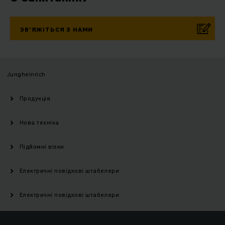
ЗВ’ЯЖІТЬСЯ З НАМИ
Jungheinrich
Продукція
Нова техніка
Підйомні візки
Електричні повідкові штабелери
Електричні повідкові штабелери