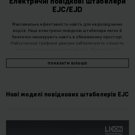
Електричні повідкові штабелери
EJC/EJD
Максимальна ефективність навіть для недосвідчених
водіїв. Наші електричні повідкові штабелери легко й
безпечно маневрують навіть в обмеженому просторі.
Найсучасніші трифазні двигуни забезпечують точність
керування та заощадження енергії. Численні опції
дозволять адаптувати машину до будь-якого призначення
та складського середовища.
ПОКАЗАТИ БІЛЬШЕ
Якість має багато обличь: електричні
повідкові штабелери EJC і EJD – наші нові
найкращі штабелери для коротких
Нові моделі повідкових штабелерів EJC
відстаней.
Виберіть максимальну гнучкість для свого складу – з
нашими новими електричними штабелерами EJC та EJD.
Створені для досягнення високої продуктивності під час
роботи на коротких відстанях. Мають найбільше варіантів