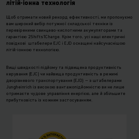
літій-іонна технологія
Щоб отримати новий рекорд ефективності, ми пропонуємо
вам широкий вибір потужної складської техніки із
перевіреними свинцево-кислотними акумуляторами та
гарантією 2Shifts1Charge. Крім того, усі наші електричні
повідкові штабелери EJC і EJD оснащені найсучаснішою
літій-іонною технологією.
Вищі швидкості підйому та підвищена продуктивність
керування (EJC) чи найвища продуктивність в режимі
дворівневого транспортування (EJD) – з штабелерами
Jungheinrich із високою вантажопідйомністю ви не лише
отримаєте чудове управління енергією, але й збільшите
прибутковість із кожним застосуванням.