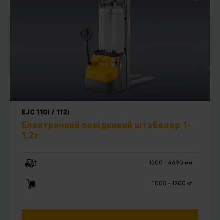
висоти підйому на ринку. Досвід дворівневих перевезень.
Безпечні та інтуїтивно зрозумілі у використанні. Скільки
ще переваг потрібно, щоб Вас переконати?
EJC 110i / 112i
Електричний повідковий штабелер 1-
1,2т
1200 - 4690 мм
1000 - 1200 кг