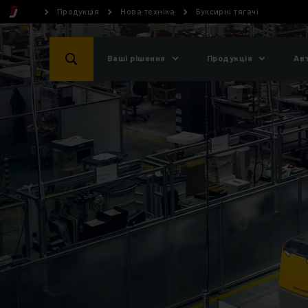
Продукція
Нова техніка
Буксирні тягачі
Ваші рішення
Продукція
Ав