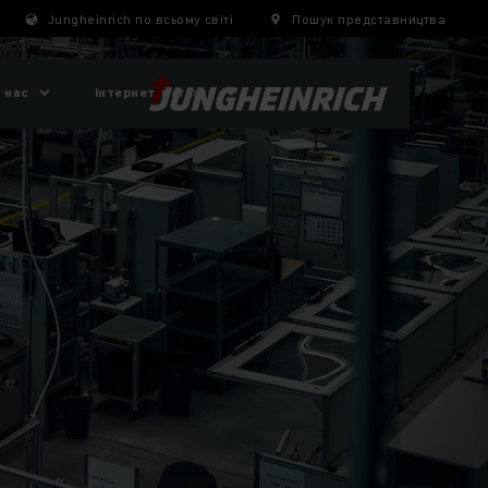
Jungheinrich по всьому світі
Пошук представництва
 нас
Інтернет-магазин