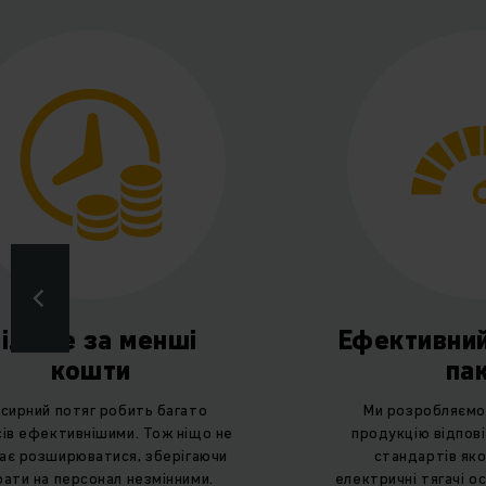
ільше за менші
Ефективний
кошти
па
сирний потяг робить багато
Ми розробляємо
ів ефективнішими. Тож ніщо не
продукцію відпов
ає розширюватися, зберігаючи
стандартів яко
рати на персонал незмінними.
електричні тягачі о