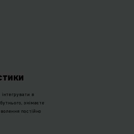
істики
 інтегрувати в
бутнього, знімаєте
оволення постійно