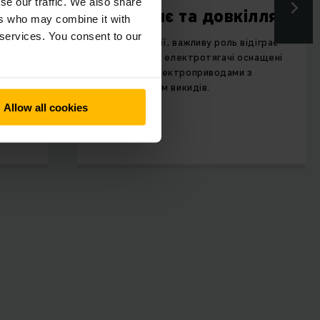
se our traffic. We also share
Майбутнє та довкілля
ers who may combine it with
 services. You consent to our
Окрім економії, важливу роль відіграє
екологія: наші електротягачі оснащені
ші
потужними електроприводами з
низьким рівнем викидів.
обливо
Allow all cookies