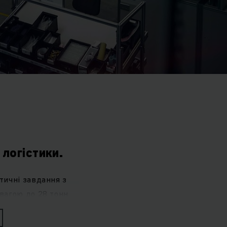
 логістики.
тичні завдання з
 вагою до 28 тонн
ва з максимальною
нами внутрішнього