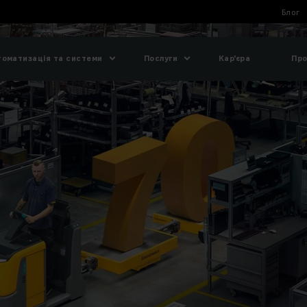
Блог
томатизація та системи
Послуги
Кар'єра
Про