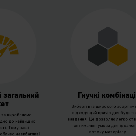
 загальний
Гнучкі комбінаці
кет
Виберіть із широкого асортим
підходящий причіп для будь-я
 та виробляємо
завдання. Це дозволяє легко ст
ідно до найвищих
оптимальні умови для ідеальн
сті. Тому наші
потоку матеріалу.
собливо невибагливі