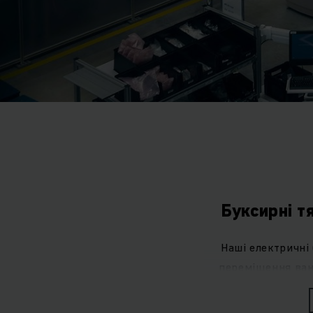
Буксирні т
Наші електричні
переміщення вант
транспортуються 
ефективністю та 