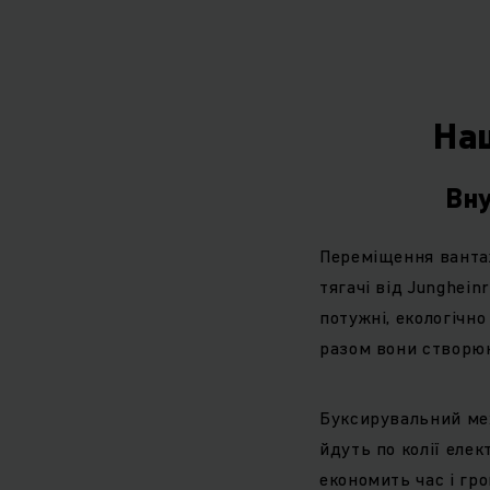
згоряння, електрич
конструкція, пі
зчеплення як на г
наші електричні
Наш
Вну
Букс
Переміщення вантаж
Індивідуальні р
тягачі від Junghei
рядом різних типів
потужні, екологічн
використовувати я
разом вони створю
Буксирні потяги
Попередньо визнач
Буксирувальний мех
кожній зупинці.
йдуть по колії елек
економить час і гр