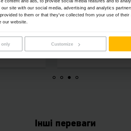
e content and ads, to provide social media features and to analy
над усе
Підвищення
 our site with our social media, advertising and analytics partn
прибутковості
 provided to them or that they’ve collected from your use of their
 всі причепи йдуть
e our website.
ктричного тягача
Електричні тягачі скорочують ва
витрати до 20%, оскільки
забезпечують безперебійне
транспортування на складі та ос
 only
Customize
енергоефективні.
Інші переваги