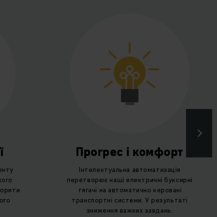
ї
Прогрес і комфорт
енту
Інтелектуальна автоматизація
кого
перетворює наші електричні буксирні
ворити
тягачі на автоматично керовані
ого
транспортні системи. У результаті
зниження важких завдань.