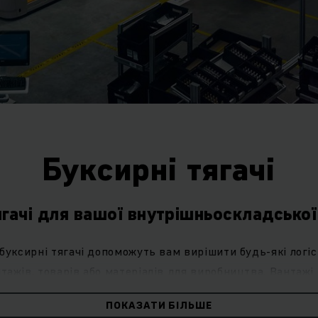
Буксирні тягачі
ягачі для вашої внутрішньоскладської
 буксирні тягачі допоможуть вам вирішити будь-які логіс
ажів, товарів або матеріалів для виробництва. Вантажі
від зони приймання товару до розподілу та виробницт
ПОКАЗАТИ БІЛЬШЕ
гнучкістю. На відміну від транспортних засобів з двигу