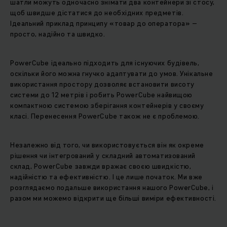
шатли можуть одночасно знімати два контейнери зі стосу,
щоб швидше дістатися до необхідних предметів.
Ідеальний приклад принципу «товар до оператора» –
просто, надійно та швидко.
PowerCube ідеально підходить для існуючих будівель,
оскільки його можна гнучко адаптувати до умов. Унікальне
використання простору дозволяє встановити висоту
системи до 12 метрів і робить PowerCube найвищою
компактною системою зберігання контейнерів у своєму
класі. Перенесення PowerCube також не є проблемою.
Незалежно від того, чи використовується він як окреме
рішення чи інтегрований у складний автоматизований
склад, PowerCube завжди вражає своєю швидкістю,
надійністю та ефективністю. І це лише початок. Ми вже
розглядаємо подальше використання нашого PowerCube, і
разом ми можемо відкрити ще більші виміри ефективності.