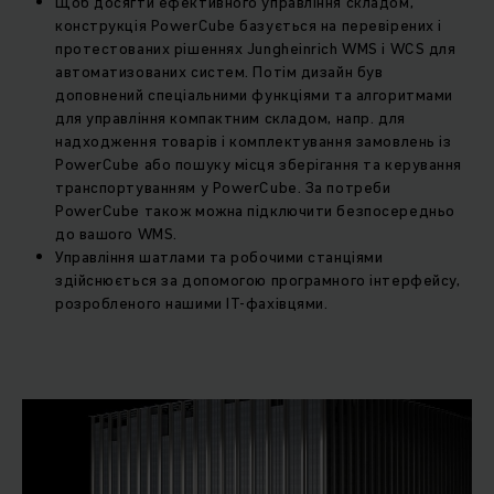
Щоб досягти ефективного управління складом,
конструкція PowerCube базується на перевірених і
протестованих рішеннях Jungheinrich WMS і WCS для
автоматизованих систем. Потім дизайн був
доповнений спеціальними функціями та алгоритмами
для управління компактним складом, напр. для
надходження товарів і комплектування замовлень із
PowerCube або пошуку місця зберігання та керування
транспортуванням у PowerCube. За потреби
PowerCube також можна підключити безпосередньо
до вашого WMS.
Управління шатлами та робочими станціями
здійснюється за допомогою програмного інтерфейсу,
розробленого нашими ІТ-фахівцями.