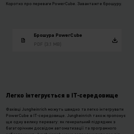
Коротко про переваги PowerCube. Завантажте брошуру.
Брошура PowerCube
PDF
(3,1 MB)
Легко інтегрується в ІТ-середовище
Фахівці Jungheinrich можуть швидко та легко інтегрувати
PowerCube в ІТ-середовище. Jungheinrich також пропонує
ще одну велику перевагу: як генеральний підрядник з
багаторічним досвідом автоматизації та програмного