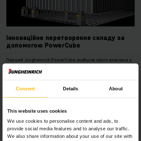
Інноваційне перетворення складу за
допомогою PowerCube
Перший Jungheinrich PowerCube знайшов свого власника у
Швейцарії – торговельній компанії M. Schönenberger AG.
На об’єкті в Меллінгені, кантон Ааргау, клієнт готується до
майбутнього зростання, облаштовуючи 18 000 місць для
зберігання всього на 400 м².
Consent
Details
About
ДІЗНАТИСЯ БІЛЬШЕ
This website uses cookies
We use cookies to personalise content and ads, to
Автоматизація разом з Jungheinrich
provide social media features and to analyse our traffic.
We also share information about your use of our site with