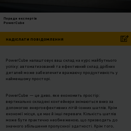
Поради експертів
PowerCube
НАДІСЛАТИ ПОВІДОМЛЕННЯ
PowerCube налаштовує ваш склад на курс майбутнього
успіху: автоматизований та ефективний склад дрібних
деталей може забезпечити вражаючу продуктивність у
найменшому просторі.
PowerCube — це диво, яке економить простір:
вертикально складені контейнери знімаються вниз за
допомогою енергоефективних літій-іонних шатлів. Крім
економії місця, це має й інші переваги. Кількість шатлів
може бути практично необмеженою, що призводить до
значного збільшення пропускної здатності. Крім того,