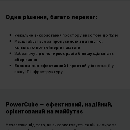
Одне рішення, багато переваг:
Унікальне використання простору
висотою до 12 м
Масштабується за
пропускною здатністю,
кількістю контейнерів і шатлів
Забезпечує
до чотирьох разів більшу щільність
зберігання
Економічно ефективний і простий
у інтеграції у
вашу ІТ-інфраструктуру
PowerCube – ефективний, надійний,
орієнтований на майбутнє
Незалежно від того, чи використовується він як окреме