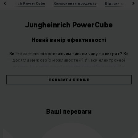
ungheinrich PowerCube
Компоненти продукту
Відгуки клієнтів
Jungheinrich PowerCube
Новий вимір ефективності
Ви стикаєтеся зі зростаючим тиском часу та витрат? Ви
досягли меж своїх можливостей? У часи електронної
комерції та своєчасної доставки потрібні інноваційні
рішення для підвищення прибутковості та
конкурентоспроможності. Підкоріть новий вимір
ПОКАЗАТИ БІЛЬШЕ
ефективності з ультракомпактним і масштабованим
Jungheinrich PowerCube.
Jungheinrich PowerCube — це автоматизована компактна
Ваші переваги
система зберігання контейнерів, яка встановлює нові
стандарти в галузі автоматизованих систем зберігання з
унікальним використанням простору, максимальною
гнучкістю, високою продуктивністю та простою