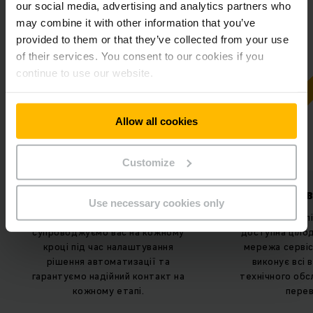
our social media, advertising and analytics partners who
may combine it with other information that you’ve
provided to them or that they’ve collected from your use
of their services. You consent to our cookies if you
continue to use our website.
Allow all cookies
Customize
Все з одного джерела
Завжди на 
Use necessary cookies only
Як генеральний підрядник, ми
Наша гаряча л
супроводжуємо вас на кожному
доступна ціло
кроці під час налаштування
мережа сервіс
рішення автоматизації та
виконує всі
гарантуємо надійний контакт на
технічного обс
кожному етапі.
перев