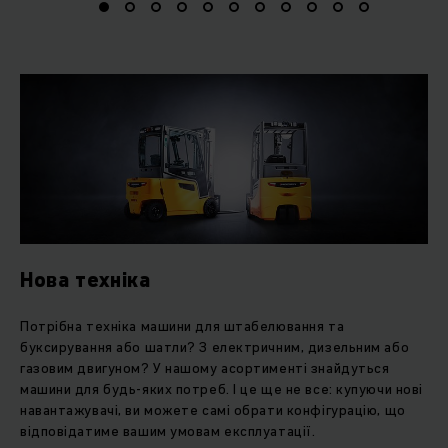
повної автоматизації.
Інтралогістика з єдиного джерела
Незалежно від того, чи плануєте ви оновлення парку
техніки за допомогою нових навантажувачів і візків, чи
шукаєте високоякісну вживану техніку або гнучкі рішення
оренди, Jungheinrich стане вашим надійним партнером.
Якщо ви хочете використовувати автоматизовані стелажні
системи на складі або перевести конвеєрні технології у
цифрову епоху, ви також можете покластися на
Jungheinrich. Окрім придбаної техніки, ви отримуєте
Нова техніка
першокласний клієнтський сервіс та підтримку глобальної
сервісної мережі з понад 6 000 техніків по всьому світу.
Потрібна техніка машини для штабелювання та
буксирування або шатли? З електричним, дизельним або
Комплексна експертиза в енергетичних
газовим двигуном? У нашому асортименті знайдуться
рішеннях
машини для будь-яких потреб. І це ще не все: купуючи нові
навантажувачі, ви можете самі обрати конфігурацію, що
Наша унікальність на ринку полягає в тому, що ми
відповідатиме вашим умовам експлуатації.
поєднуємо всі компоненти — від техніки та акумулятора