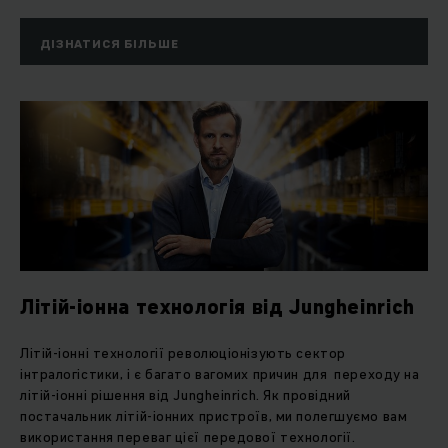
до зарядного пристрою — в єдину ефективну систему.
Jungheinrich є єдиним виробником, який самостійно
ДІЗНАТИСЯ БІЛЬШЕ
розробляє та виробляє системи керування, програмне
забезпечення, акумулятори та зарядні технології для
своєї техніки. Ми постійно зміцнюємо свою роль
інноваційного постачальника комплексних інтралогістичних
рішень. Уже 95% нашої техніки працює на електроприводі
та відзначається високою енергоефективністю.
Jungheinrich також активно впроваджує інноваційні
технології, зокрема літій-іонні акумулятори та системи
рекуперації енергії.
Літій-іонна технологія від Jungheinrich
Літій-іонні технології революціонізують сектор
інтралогістики, і є багато вагомих причин для переходу на
літій-іонні рішення від Jungheinrich. Як провідний
постачальник літій-іонних пристроїв, ми полегшуємо вам
використання переваг цієї передової технології.