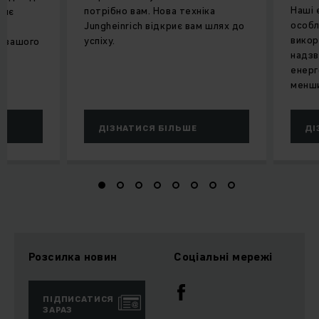
Наші 
потрібно вам. Нова техніка
ляє
особл
Jungheinrich відкриє вам шлях до
викор
успіху.
ь вашого
надзв
енерг
менши
ДІЗНАТИСЯ БІЛЬШЕ
ДІ
Розсилка новин
Соціальні мережі
ПІДПИСАТИСЯ
ЗАРАЗ