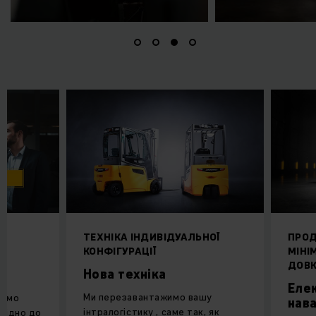
ТЕХНІКА ІНДИВІДУАЛЬНОЇ
ПРОД
КОНФІГУРАЦІЇ
МІНІ
ДОВК
Нова техніка
Еле
Ми перезавантажимо вашу
яємо
нав
інтралогістику , саме так, як
овідно до