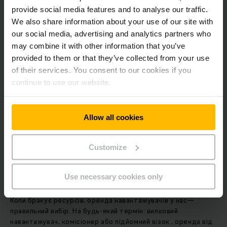
не буде перервано. Це означає, що все приходить куди
provide social media features and to analyse our traffic.
потрібно, вчасно та надійно
We also share information about your use of our site with
our social media, advertising and analytics partners who
ДІЗНАТИСЯ БІЛЬШЕ
may combine it with other information that you’ve
provided to them or that they’ve collected from your use
of their services. You consent to our cookies if you
continue to use our website.
Allow all cookies
Customize
Оренда навантажувачів
Use necessary cookies only
Коли бракує ресурсів, оренда навантажувачів у нас—
правильний вибір. На будь-який термін: вилковий
навантажувач, комісіонер або підйомний візок , оренда від