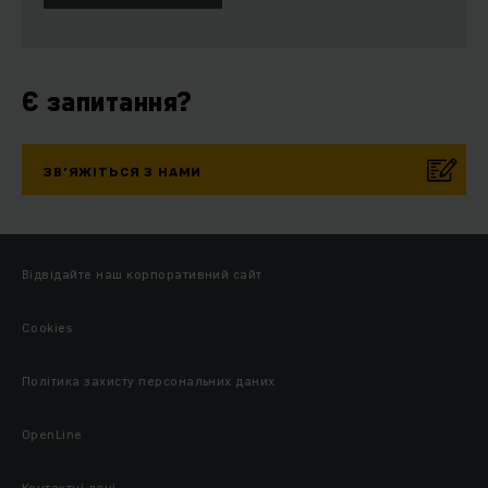
Є запитання?
ЗВ’ЯЖІТЬСЯ З НАМИ
Відвідайте наш корпоративний сайт
Cookies
Політика захисту персональних даних
OpenLine
Контактні дані