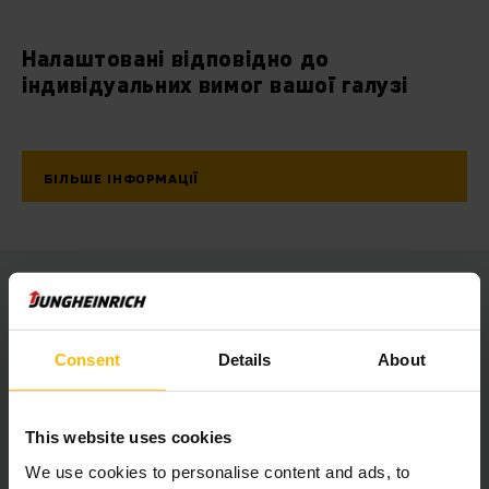
Налаштовані відповідно до
індивідуальних вимог вашої галузі
БІЛЬШЕ ІНФОРМАЦІЇ
Часті запитання від клієнтів
Consent
Details
About
Що таке мінівантажний шатл?
This website uses cookies
Які переваги мінівантажного шатлу?
We use cookies to personalise content and ads, to