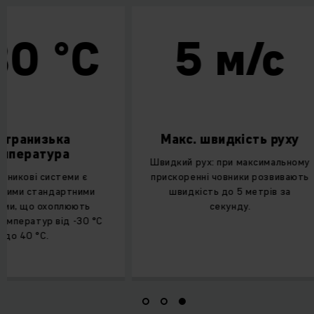
0 °C
5 м/с
транизька
Макс. швидкість руху
пература
Швидкий рух: при максимальному
никові системи є
прискоренні човники розвивають
ими стандартними
швидкість до 5 метрів за
и, що охоплюють
секунду.
мператур від -30 °C
о 40 °C.