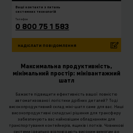
Ваші контакти
з питань
системних технологій
Телефон
0 800 75 1 583
НАДІСЛАТИ ПОВІДОМЛЕННЯ
Максимальна продуктивність,
мінімальний простір: мінівантажний
шатл
Бажаєте підвищити ефективність вашої повністю
автоматизованої логістики дрібних деталей? Тоді
високопродуктивний склад міні-шатл саме для вас. Наші
високопродуктивні складські рішення для трансферу
забезпечують вас найновішим обладнанням для
транспортування контейнерів, ящиків і лотків. Човникові
системи ідеально відповідають високим вимогам до