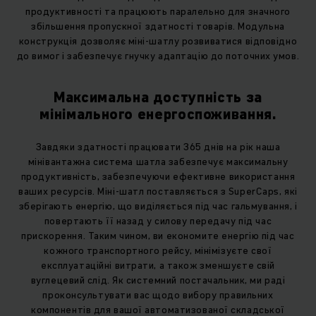
продуктивності та працюють паралельно для значного
збільшення пропускної здатності товарів. Модульна
конструкція дозволяє міні-шатлу розвиватися відповідно
до вимог і забезпечує гнучку адаптацію до поточних умов.
Максимальна доступність за
мінімального енергоспоживання.
Завдяки здатності працювати 365 днів на рік наша
мінівантажна система шатла забезпечує максимальну
продуктивність, забезпечуючи ефективне використання
ваших ресурсів. Міні-шатл поставляється з SuperCaps, які
зберігають енергію, що виділяється під час гальмування, і
повертають її назад у силову передачу під час
прискорення. Таким чином, ви економите енергію під час
кожного транспортного рейсу, мінімізуєте свої
експлуатаційні витрати, а також зменшуєте свій
вуглецевий слід. Як системний постачальник, ми раді
проконсультувати вас щодо вибору правильних
компонентів для вашої автоматизованої складської