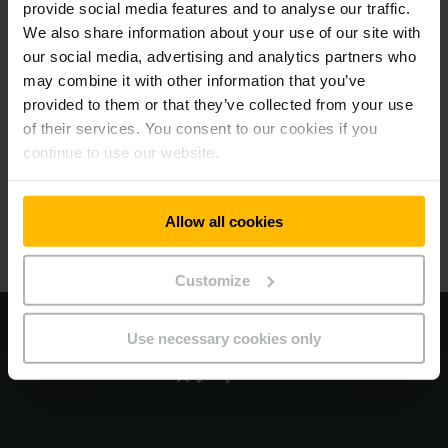
provide social media features and to analyse our traffic.
We also share information about your use of our site with
Для яких типів складів підходить
our social media, advertising and analytics partners who
мінівантажний шатл?
may combine it with other information that you’ve
provided to them or that they’ve collected from your use
Чи буде бездоганно інтегрований міні-шатл у
of their services. You consent to our cookies if you
мою ІТ-інфраструктуру?
continue to use our website.
Наскільки екологічно безпечним є міні-шатл?
Allow all cookies
Customize
Use necessary cookies only
Ось як можна автоматизувати ваш
склад у три етапи: