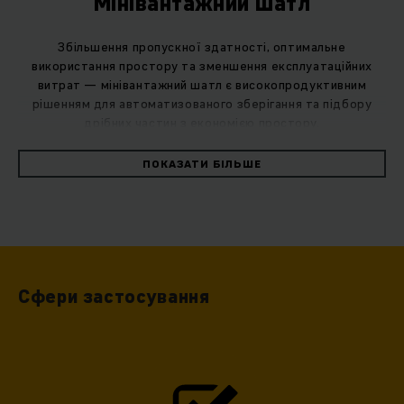
Мінівантажний шатл
Збільшення пропускної здатності, оптимальне
використання простору та зменшення експлуатаційних
витрат — мінівантажний шатл є високопродуктивним
рішенням для автоматизованого зберігання та підбору
дрібних частин з економією простору.
ПОКАЗАТИ БІЛЬШЕ
Система шатлів розкриває свій справжній потенціал там,
де вимоги до продуктивності високі: кількість шатлів може
змінюватися, що дозволяє додавати додаткові одиниці під
час пікових навантажень. Ваш склад високої
продуктивності може бути оптимізований відповідно до
ваших індивідуальних потреб, оскільки вимоги змінюються
Сфери застосування