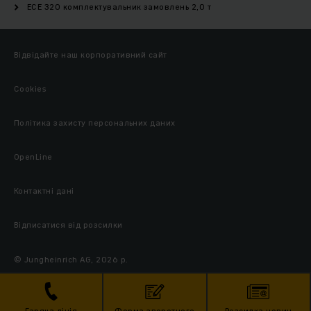
ECE 320 комплектувальник замовлень 2,0 т
Відвідайте наш корпоративний сайт
Cookies
Політика захисту персональних даних
OpenLine
Контактні дані
Відписатися від розсилки
© Jungheinrich AG, 2026 р.
Гаряча лінія
Форма зворотного
Розсилка новин