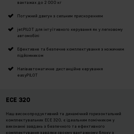
вантажах до 2 000 кг
Потужний двигун з сильним прискоренням
jetPILOT для інтуїтивного керування як у легковому
автомобілі
Ефективне та безпечне комплектування з ножичним
підйомником
Напівавтоматичне дистанційне керування
easyPILOT
ECE 320
Наш високопродуктивний та динамічний горизонтальний
комплектувальник ECE 320, є ідеальним помічником у
виконанні завдань з безпечного та ефективного
комплектування завдяки своєму вантажному блоку з