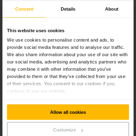
Consent
Details
About
Гнучке перемикання між можливостями
керування
This website uses cookies
We use cookies to personalise content and ads, to
Поставляється з літій-іонним акумулятором
provide social media features and to analyse our traffic.
We also share information about your use of our site with
our social media, advertising and analytics partners who
Система комфортної зарядки для літій-іонних
may combine it with other information that you’ve
акумуляторів
provided to them or that they’ve collected from your use
of their services. You consent to our cookies if you
continue to use our website.
Платформа для оператора з гідравлічним
підйомним механізмом (HP) (опція)
Allow all cookies
Краший огляд і видимість
Customize