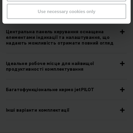
Міцна конструкція для найважчих умов
експлуатації
Use necessary cookies only
Центральна панель керування оснащена
елементами індикації та налаштування, що
надають можливість отримати повний огляд
Ідеальне робоче місце для найвищої
продуктивності комплектування
Багатофункціональне кермо jetPILOT
Інші варіанти комплектації