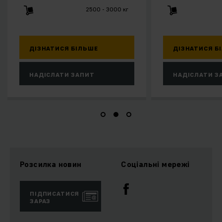
2500 - 3000 кг
1000 кг
СЯ БІЛЬШЕ
ДІЗНАТИСЯ БІЛЬШЕ
ТИ ЗАПИТ
НАДІСЛАТИ ЗАПИТ
Розсилка новин
Соціальні мережі
ПІДПИСАТИСЯ
ЗАРАЗ