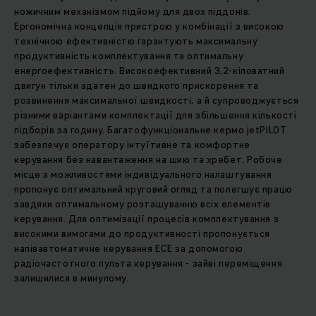
ножичним механізмом підйому для двох піддонів.
Ергономічна концепція пристрою у комбінації з високою
технічною ефективністю гарантують максимальну
продуктивність комплектування та оптимальну
енергоефективність. Високоефективний 3,2-кіловатний
двигун тільки здатен до швидкого прискорення та
розвинення максимальної швидкості, а й супроводжується
різними варіантами комплектації для збільшення кількості
підборів за годину. Багатофункціональне кермо jetPILOT
забезпечує оператору інтуїтивне та комфортне
керування без навантаження на шию та хребет. Робоче
місце з можливостями індивідуального налаштування
пропонує оптимальний круговий огляд та полегшує працю
завдяки оптимальному розташуванню всіх елементів
керування. Для оптимізації процесів комплектування з
високими вимогами до продуктивності пропонується
напівавтоматичне керування ECE за допомогою
радіочастотного пульта керування - зайві переміщення
залишилися в минулому.