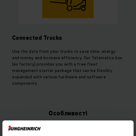
Connected Trucks
Use the data from your trucks to save time, energy
and money and increase efficiency. Our Telematics box
(ex factory) provides you with a free fleet
management starter package that can be flexibly
expanded with various hardware and software
components.
Особливості
Потужний та високоефективний привод