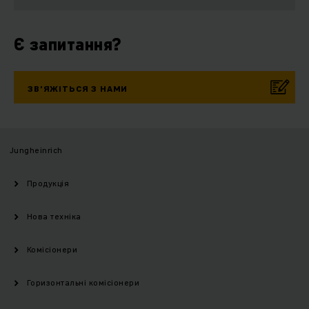
Є запитання?
ЗВ’ЯЖІТЬСЯ З НАМИ
Jungheinrich
Продукція
Нова техніка
Комісіонери
Горизонтальні комісіонери