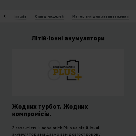
Медіаархів
Огляд моделей
Матеріали для завантаження
Літій-іонні акумулятори
Жодних турбот. Жодних
компромісів.
З гарантією Jungheinrich Plus на літій-іонні
акумулятори ми даємо вам довгострокову