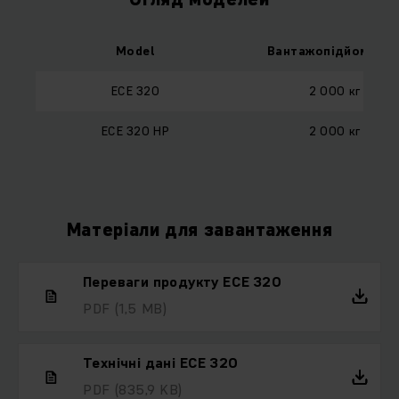
Model
Вантажопідйомніст
ECE 320
2 000 кг
ECE 320 HP
2 000 кг
Матеріали для завантаження
Переваги продукту ECE 320
PDF
(1,5 MB)
Технічні дані ECE 320
PDF
(835,9 KB)