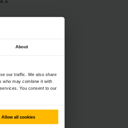
я, а
у EAC 212a в
их процесів,
є Йонас Радтке-
About
ання
se our traffic. We also share
ers who may combine it with
 services. You consent to our
 за контурами
енсорів машина
Встановлення
Allow all cookies
ні.