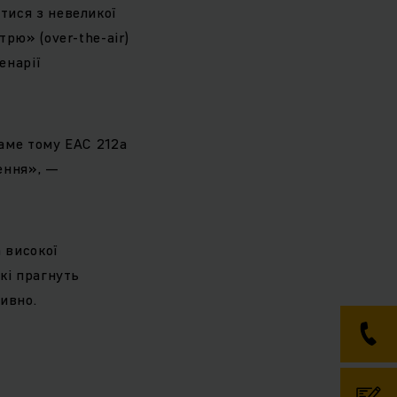
тися з невеликої
рю» (over-the-air)
енарії
аме тому EAC 212a
ення», —
 високої
кі прагнуть
ивно.