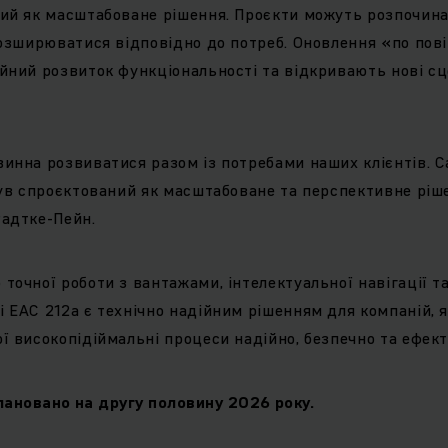
ий як масштабоване рішення. Проєкти можуть розпочина
розширюватися відповідно до потреб. Оновлення «по повіт
йний розвиток функціональності та відкривають нові сц
инна розвиватися разом із потребами наших клієнтів. С
був спроєктований як масштабоване та перспективне ріш
Радтке-Пейн.
точної роботи з вантажами, інтелектуальної навігації та
 EAC 212a є технічно надійним рішенням для компаній, я
ї високопідіймальні процеси надійно, безпечно та ефект
лановано на другу половину 2026 року.