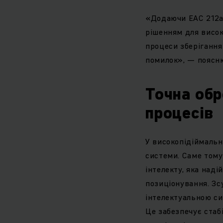
«Додаючи EAC 212a
рішенням для висок
процеси зберігання
помилок», — поясню
Точна обр
процесів
У високопідіймальн
системи. Саме тому
інтелекту, яка наді
позиціонування. Зс
інтелектуальною с
Це забезпечує стабі