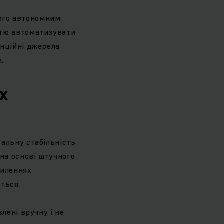
ого автономним
стю автоматизувати
енційні джерела
.
х
гальну стабільність
на основі штучного
хиленнях
ються
лені вручну і не