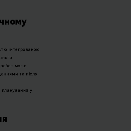
ичному
стю інтегрованою
чного
я робот може
даннями та після
є планування у
ня