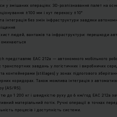
си у змішаних операціях: 3D-розпізнавання палет на осн
ціонування ±100 мм і кут перекосу ±10°
а інтеграція без змін інфраструктури завдяки автономні
міщення
хист людей, вантажів та інфраструктури: перешкоди ав
а оминаються
ich представляє EAC 212a — автономного мобільного роб
 транспортних завдань у логістичних і виробничих се
а контейнерами (stillages) у зонах підлогового зберіган
ерних коридорах. Також можлива інтеграція з автомати
ру (AS/RS).
тю до 1 200 кг і швидкістю руху до 6 км/год EAC 212a з
тивний матеріальний потік. Ручні операції в точках пер
ьність процесів і доступність системи.