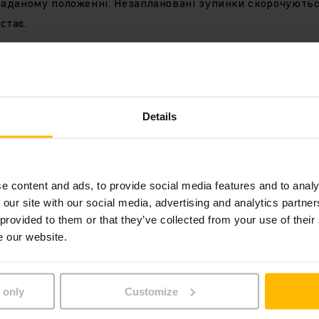
заданому положенні. Незаплановані зупинки скорочуютьс
стає.
на система розпізнавання палет гарантує надійну робот
сплуатації. Це вирішальний фактор для стабільних робоч
х операціях із залученням ручних процесів», — зазнача
Details
я без зміни існуючого планув
e content and ads, to provide social media features and to analy
 our site with our social media, advertising and analytics partn
 provided to them or that they’ve collected from your use of their
e our website.
мінімальних зусиль для впровадження завдяки навігації
ристанням природних орієнтирів. За допомогою LiDAR-с
ючого середовища та надалі автономно пересувається. 
 only
Customize
бо структурні зміни складської інфраструктури не потріб