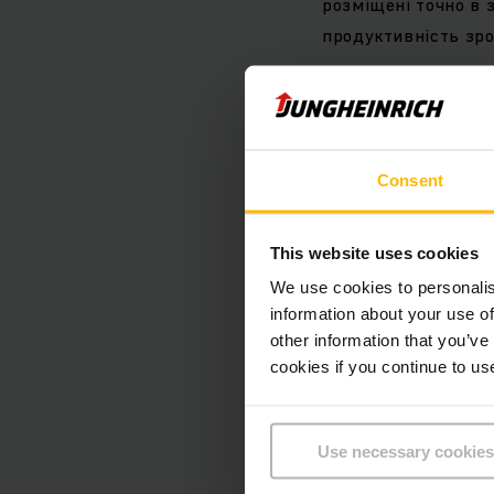
розміщені точно в 
продуктивність зро
«Наша інтелектуаль
реальних умовах ек
особливо у змішани
Consent
Пейн.
This website uses cookies
Інтеграці
We use cookies to personalis
складу
information about your use of
other information that you’ve
cookies if you continue to us
EAC 212a потребує 
приміщення з вико
створює карту існу
Use necessary cookies
штучних маркерів а