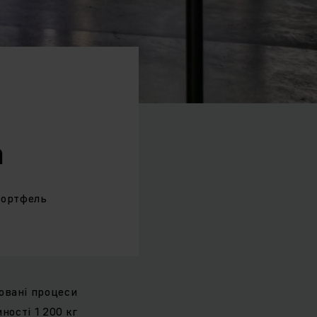
a
портфель
овані процеси
ності 1 200 кг