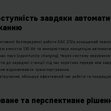
.
оступність завдяки автомат
жанню
ктивної безперервної роботи EAC 212a оснащений повні
еєю ємністю 130 Ah та використовує концепцію автомати
ас пауз (opportunity charging). Через систему керуванн
ти до зарядної станції під час коротких перерв між зав
ння відновлювати транспортування.
 втручання, збільшує ефективний час роботи та покращу
ване та перспективне рішен