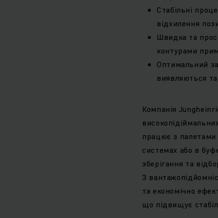
Стабільні проце
відхилення пози
Швидка та прост
контурами при
Оптимальний за
виявляються т
Компанія Jungheinr
високопідіймальних
працює з палетами т
системах або в буф
зберігання та відбо
З вантажопідйомніс
та економічно ефек
що підвищує стабіл