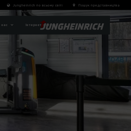
Jungheinrich по всьому світі
Пошук представництва
 нас
Інтернет-магазин