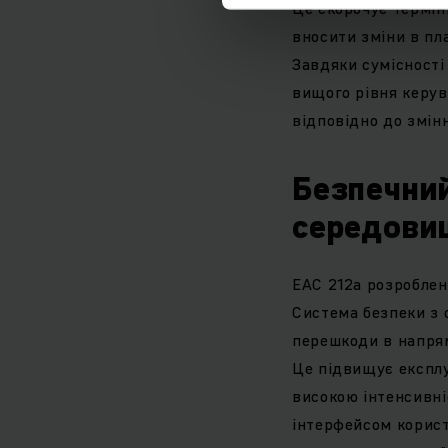
Це скорочує термін
вносити зміни в пл
Завдяки сумісності
вищого рівня керув
відповідно до змін
Безпечний
середови
EAC 212a розроблен
Система безпеки з 
перешкоди в напрям
Це підвищує експлуа
високою інтенсивні
інтерфейсом корис