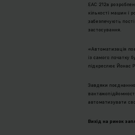
EAC 212a розроблен
кількості машин і 
забезпечують пості
застосування.
«Автоматизація пов
із самого початку 
підкреслює Йонас 
Завдяки поєднанню 
вантажопідйомності
автоматизувати сво
Вихід на ринок зап