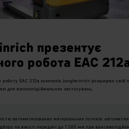
inrich презентує
ного робота EAC 212
 роботу EAC 212a компанія Jungheinrich розширює свій 
ям для високопідіймальних застосувань.
ністю автоматизованих матеріальних потоків: автоматиз
ідбору на висоті передачі до 1 200 мм при вантажопідйом