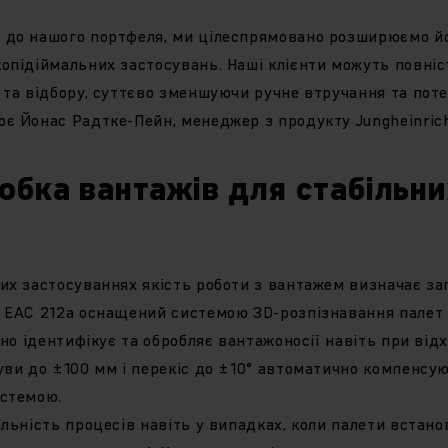
 до нашого портфеля, ми цілеспрямовано розширюємо й
опідіймальних застосувань. Наші клієнти можуть повні
 та відбору, суттєво зменшуючи ручне втручання та пот
є Йонас Радтке-Пейн, менеджер з продукту Jungheinrich
обка вантажів для стабільни
их застосуваннях якість роботи з вантажем визначає за
 EAC 212a оснащений системою 3D-розпізнавання палет 
йно ідентифікує та обробляє вантажоносії навіть при від
уви до ±100 мм і перекіс до ±10° автоматично компенсу
истемою.
льність процесів навіть у випадках, коли палети встанов