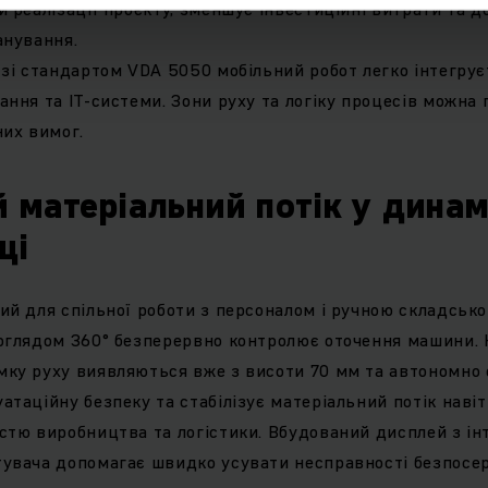
и реалізації проєкту, зменшує інвестиційні витрати та д
анування.
 зі стандартом VDA 5050 мобільний робот легко інтегру
ання та IT-системи. Зони руху та логіку процесів можна
них вимог.
 матеріальний потік у дина
щі
ий для спільної роботи з персоналом і ручною складсько
оглядом 360° безперервно контролює оточення машини. 
ку руху виявляються вже з висоти 70 мм та автономно
таційну безпеку та стабілізує матеріальний потік навіть
стю виробництва та логістики. Вбудований дисплей з ін
тувача допомагає швидко усувати несправності безпосе