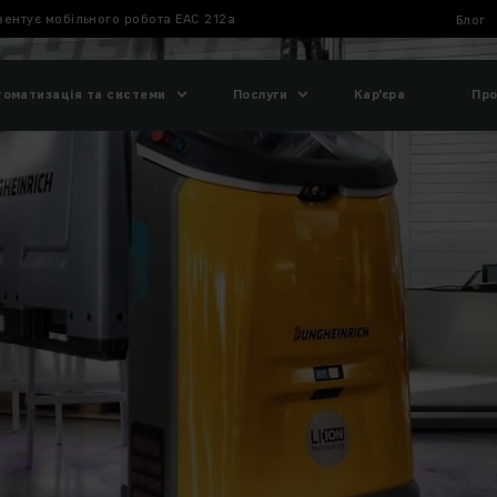
зентує мобільного робота EAC 212a
Блог
томатизація та системи
Послуги
Кар'єра
Про