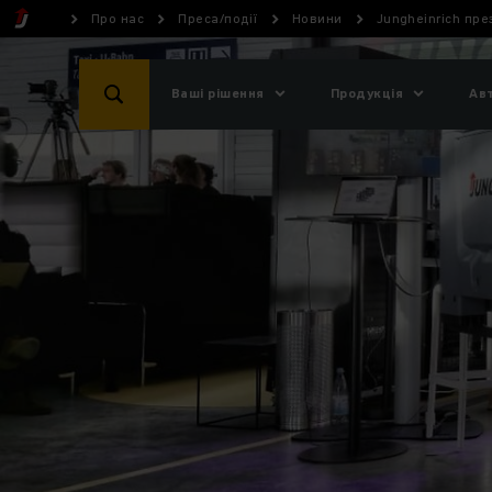
Про нас
Преса/події
Новини
Jungheinrich пре
Ваші рішення
Продукція
Ав