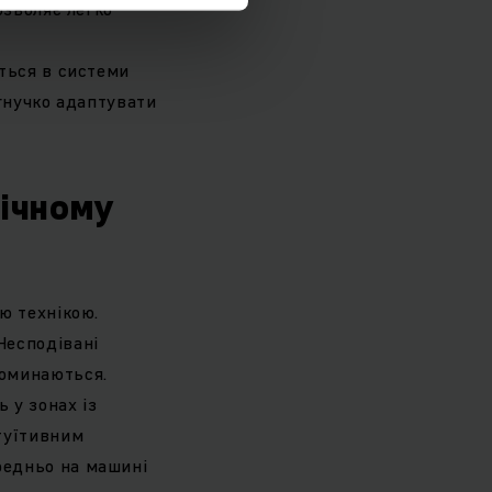
озволяє легко
ється в системи
 гнучко адаптувати
мічному
ю технікою.
Несподівані
 оминаються.
 у зонах із
туїтивним
редньо на машині