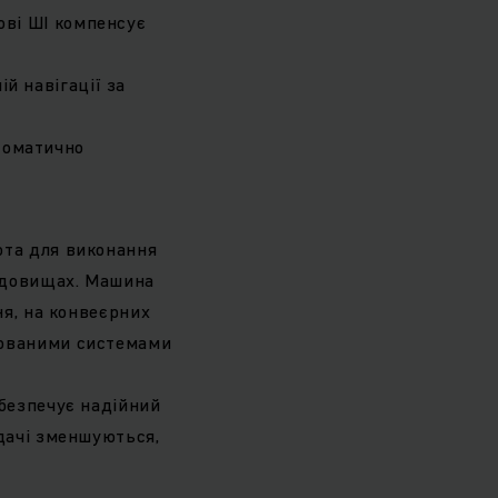
ові ШІ компенсує
й навігації за
томатично
ота для виконання
редовищах. Машина
ня, на конвеєрних
зованими системами
абезпечує надійний
едачі зменшуються,