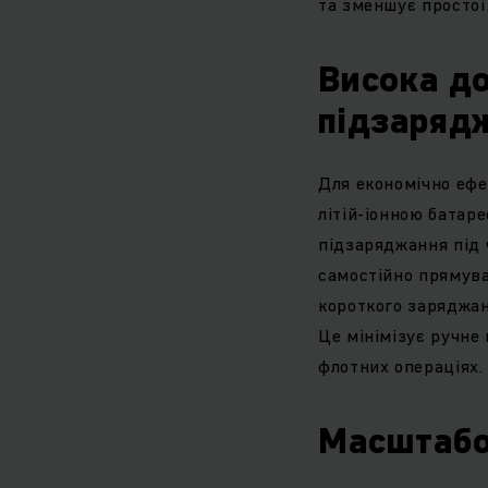
та зменшує простої
Висока д
підзаряд
Для економічно ефе
літій-іонною батар
підзаряджання під ч
самостійно прямува
короткого заряджа
Це мінімізує ручне
флотних операціях.
Масштабо