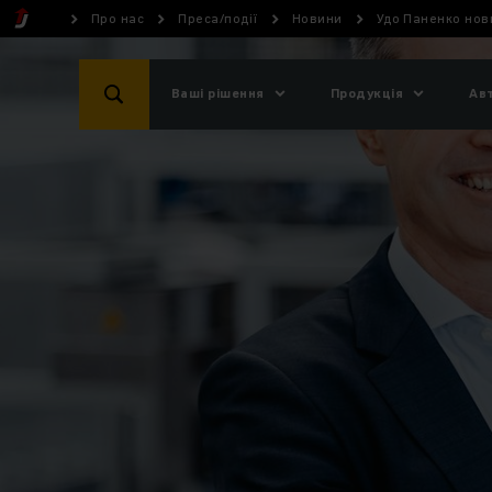
Про нас
Преса/події
Новини
Удо Паненко нови
Ваші рішення
Продукція
Ав