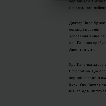
керівником з міжна
програмного забезп
Доктор Ларс Бржоск
команді правління.
зростання вище сер
пан Паненка зробит
Jungheinrich».
Удо Паненка зараз 
Corporation. Цю пос
керівні посади в ам
Esko. Удо Панека на
бізнес-адмініструв