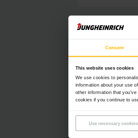
Наглядова рада Jun
призначила пана Уд
починаючи з 1 квітн
результаті Рада дир
Consent
У майбутньому Удо 
This website uses cookies
підрозділи та ресу
We use cookies to personalis
зберігання та вилуч
information about your use of
other information that you’ve
значні інвестиції 
cookies if you continue to us
потенціал у цій гал
Рольф Найорк, голо
Use necessary cookies
стратегічне значен