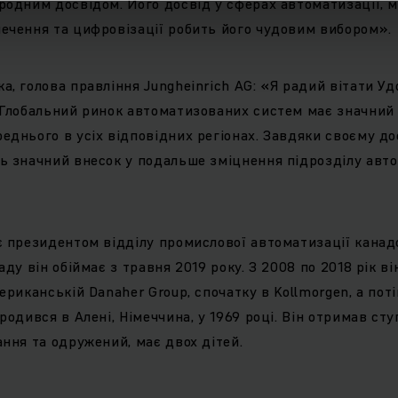
родним досвідом. Його досвід у сферах автоматизації, 
ечення та цифровізації робить його чудовим вибором».
а, голова правління Jungheinrich AG: «Я радий вітати Уд
 Глобальний ринок автоматизованих систем має значний 
еднього в усіх відповідних регіонах. Завдяки своєму до
ь значний внесок у подальше зміцнення підрозділу авто
є президентом відділу промислової автоматизації канад
аду він обіймає з травня 2019 року. З 2008 по 2018 рік ві
ериканській Danaher Group, спочатку в Kollmorgen, а пот
родився в Алені, Німеччина, у 1969 році. Він отримав ст
ання та одружений, має двох дітей.