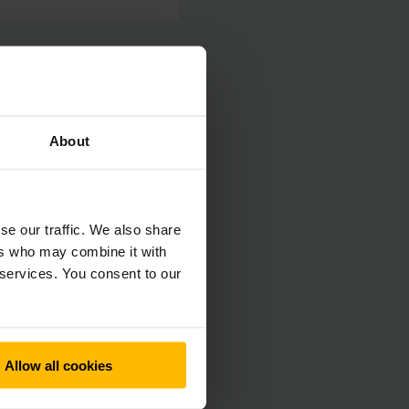
атизація» та
ий підрозділ,
 три роки. У
About
 об’єднає всі
 системах
se our traffic. We also share
ngheinrich зробила
ers who may combine it with
 services. You consent to our
і регіональний
є життєво важливе
Allow all cookies
аненка є провідним