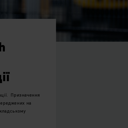
h
ії
ації. Призначення
осереджених на
складському