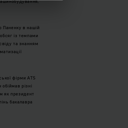
машинобудування,
о Паненку в нашій
обсяг із темпами
свіду та знанням
матизації
ської фірми ATS
н обіймав різні
ім як президент
упінь бакалавра