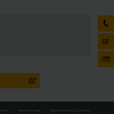
nLine
Контактні дані
Відписатися від розсилки