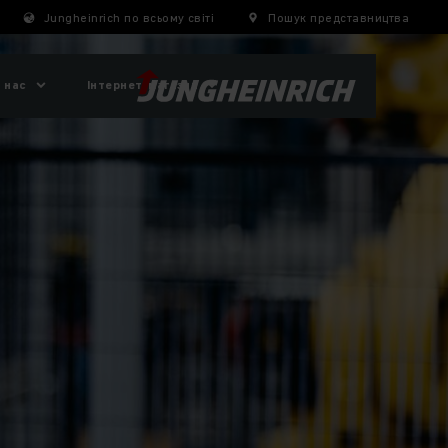
Jungheinrich по всьому світі
Пошук представництва
 нас
Інтернет-магазин