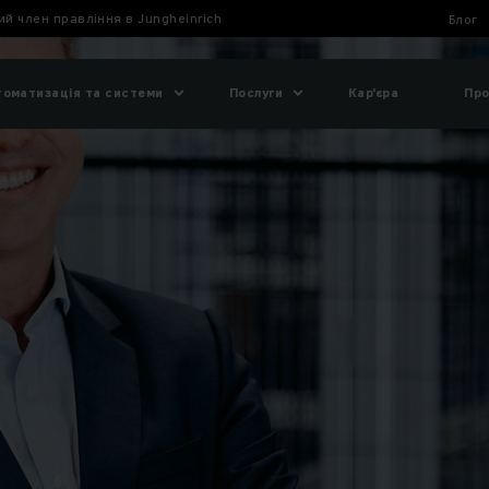
й член правління в Jungheinrich
Блог
томатизація та системи
Послуги
Кар'єра
Про