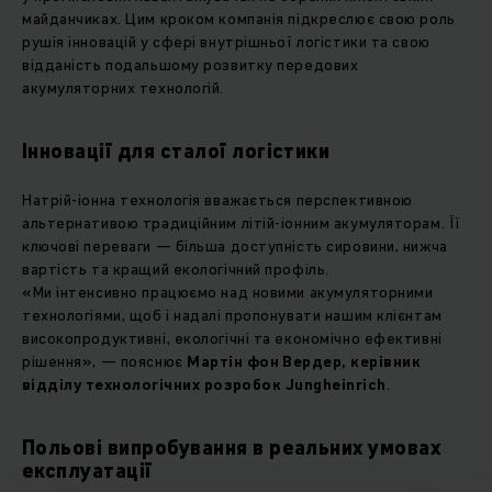
майданчиках. Цим кроком компанія підкреслює свою роль
рушія інновацій у сфері внутрішньої логістики та свою
відданість подальшому розвитку передових
акумуляторних технологій.
Інновації для сталої логістики
Натрій-іонна технологія вважається перспективною
альтернативою традиційним літій-іонним акумуляторам. Її
ключові переваги — більша доступність сировини, нижча
вартість та кращий екологічний профіль.
«Ми інтенсивно працюємо над новими акумуляторними
технологіями, щоб і надалі пропонувати нашим клієнтам
високопродуктивні, екологічні та економічно ефективні
рішення», — пояснює
Мартін фон Вердер, керівник
відділу технологічних розробок Jungheinrich
.
Польові випробування в реальних умовах
експлуатації