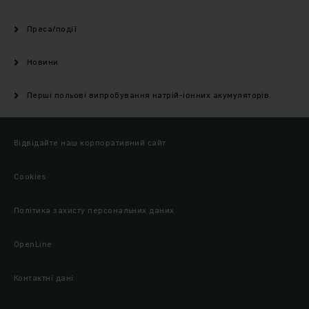
Преса/події
Новини
Перші польові випробування натрій-іонних акумуляторів.
Відвідайте наш корпоративний сайт
Cookies
Політика захисту персональних даних
OpenLine
Контактні дані