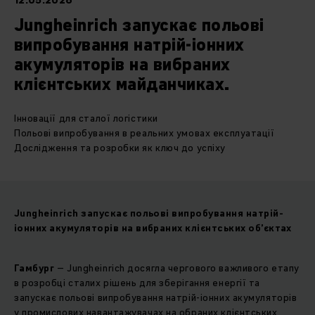
12.05.2026
Jungheinrich запускає польові
випробування натрій-іонних
акумуляторів на вибраних
клієнтських майданчиках.
Інновації для сталої логістики
Польові випробування в реальних умовах експлуатації
Дослідження та розробки як ключ до успіху
Jungheinrich запускає польові випробування натрій-
іонних акумуляторів на вибраних клієнтських об’єктах
Гамбург
– Jungheinrich досягла чергового важливого етапу
в розробці сталих рішень для зберігання енергії та
запускає польові випробування натрій-іонних акумуляторів
у промислових навантажувачах на обраних клієнтських