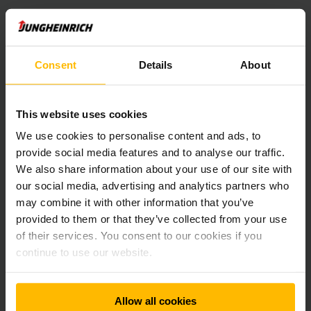
У межах поточного проєкту техніка оснащується натрій-
іонними акумуляторами та проходить випробування в
реальних умовах експлуатації у клієнтів. Мета —
перевірити продуктивність і надійність нової технології в
Consent
Details
About
різних робочих сценаріях та отримати цінні дані для
подальшого серійного виробництва. Перші прототипи вже
були успішно зібрані та протестовані на вилкових
This website uses cookies
навантажувачах.
Переваги натрій-іонної технології очевидні: натрій є
We use cookies to personalise content and ads, to
широко доступною сировиною у світі та не підпадає під
provide social media features and to analyse our traffic.
геополітичні обмеження. Крім того, ця технологія має
We also share information about your use of our site with
значні переваги з точки зору сталого розвитку — зокрема,
our social media, advertising and analytics partners who
більш ресурсоефективне виробництво та хорошу
may combine it with other information that you’ve
придатність до переробки. Дешевші сировина та
provided to them or that they’ve collected from your use
компоненти також знижують виробничі витрати, що
позитивно впливає на економічну ефективність.
of their services. You consent to our cookies if you
continue to use our website.
Дослідження та розробки як ключ до
успіху
Allow all cookies