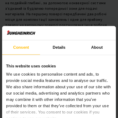
на подвійній глибині , за допомогою конвеєрної системи
з’єднаний із будівлею попередньої зони для подачі
матеріалів. На першому поверсі передбачені два робочі
місця для комплектації замовлень і одне для прийому
товару; на верхньому поверсі розташоване інше робоче
місце комплектування замовлень. Надалі роботи тут
проводитимуться п’ять робочих днів в одну зміну. Для
цього Jungheinrich постачає кран-штабелер STC із
системою керування та візуалізації. Це дозволяє зберігати
Consent
Details
About
та витягувати 150 контейнерів на годину. Обсяг поставки
також включає сталеву стелажну конструкцію,
контейнерну конвеєрну технологію, платформні системи,
This website uses cookies
чотири шлюзи з вісьмома швидкісними дверима та чотири
We use cookies to personalise content and ads, to
протипожежні двері. Jungheinrich також відповідає за
електрифікацію та підключення ERP-системи замовника до
provide social media features and to analyse our traffic.
Jungheinrich WMS, яку також було замовлено.
We also share information about your use of our site with
our social media, advertising and analytics partners who
may combine it with other information that you’ve
Оскільки замовник проектує установку з інертуванням,
provided to them or that they’ve collected from your use
тобто зі зменшенням кисню як профілактичним
протипожежним заходом, який вимагає особливо щільної
of their services. You consent to our cookies if you
оболонки будівлі, компанія Jungheinrich адаптувала свою