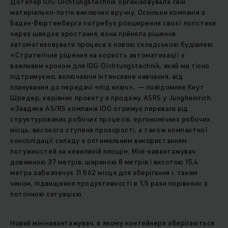
Дотепер IDG-Dichtungstechnik організовувала свій
матеріально-потік виключно вручну. Оскільки компанія з
Баден-Вюртемберга потребує розширення своєї логістики
через швидке зростання, вона прйняла рішення
автоматизовувати процеси з новою складською будівлею.
«Стратегічне рішення на користь автоматизації є
важливим кроком для IDG-Dichtungstechnik, який ми тісно
підтримуємо, включаючи інтенсивне навчання, від
планування до передачі «під ключ», — повідомляє Кнут
Шредер, керівник проекту з продажу ASRS у Jungheinrich.
«Завдяки AS/RS компанія IDG отримує переваги від
структурованих робочих процесів, ергономічних робочих
місць, високого ступеня прозорості, а також компактної
консолідації складу з оптимальним використанням
потужностей на невеликій площі». Міні-навантажувач
довжиною 37 метрів, шириною 8 метрів і висотою 15,4
метра забезпечує 11 562 місця для зберігання і, таким
чином, підвищення продуктивності в 1,5 рази порівняно з
поточною ситуацією.
Новий мінінавантажувач, в якому контейнери зберігаються