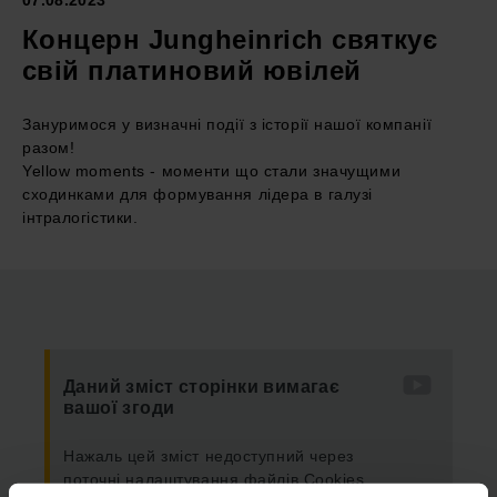
07.08.2023
Концерн Jungheinrich святкує
свій платиновий ювілей
Зануримося у визначні події з історії нашої компанії
разом!
Yellow moments - моменти що стали значущими
сходинками для формування лідера в галузі
інтралогістики.
Даний зміст сторінки вимагає
вашої згоди
Нажаль цей зміст недоступний через
поточні налаштування файлів Cookies