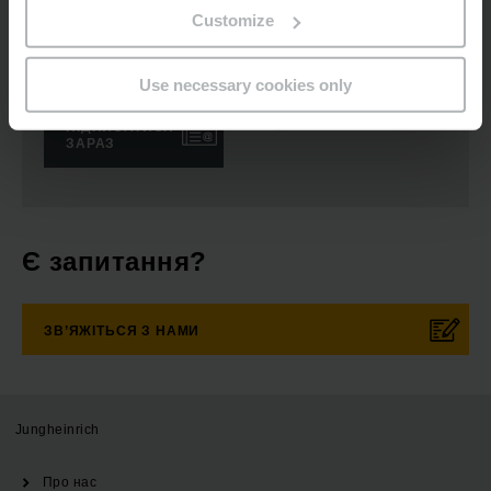
Customize
Розсилка новин
Соціальні мережі
Use necessary cookies only
ПІДПИСАТИСЯ
ЗАРАЗ
Є запитання?
ЗВ’ЯЖІТЬСЯ З НАМИ
Jungheinrich
Про нас