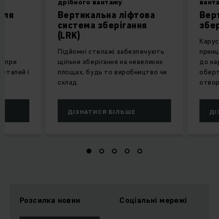
дрібного вантажу
вант
для
Вертикальна ліфтова
Вер
к
система зберігання
збе
(LRK)
Карус
Підйомні стелажі забезпечують
принц
і при
щільне зберігання на невеликих
до ка
деталей і
площах, будь то виробництво чи
оберт
склад.
отвор
ДІЗНАТИСЯ БІЛЬШЕ
ДІ
Розсилка новин
Соціальні мережі