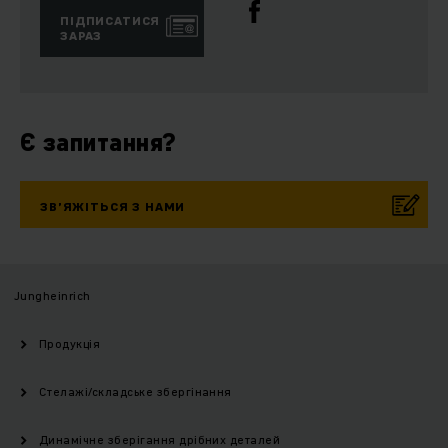
ПІДПИСАТИСЯ
ЗАРАЗ
Є запитання?
ЗВ’ЯЖІТЬСЯ З НАМИ
Jungheinrich
Продукція
Стелажі/складське збергінання
Динамічне зберігання дрібних деталей