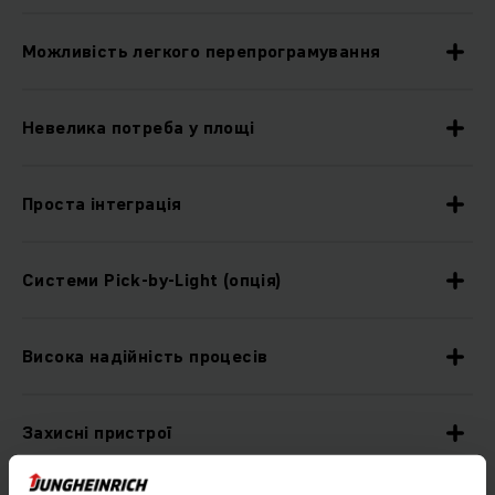
Можливість легкого перепрограмування
Невелика потреба у площі
Проста інтеграція
Системи Pick-by-Light (опція)
Висока надійність процесів
Захисні пристрої