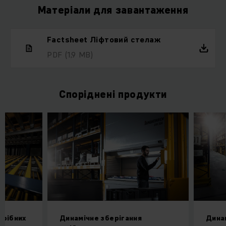
Матеріали для завантаження
Factsheet Ліфтовий стелаж
PDF
(1,9 MB)
Споріднені продукти
дрібних
Динамічне зберігання
Динам