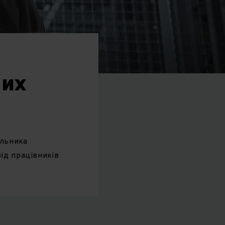
них
альника
від працівників