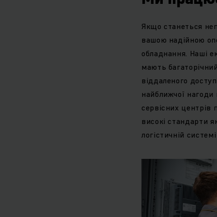
Якщо станеться неп
вашою надійною опо
обладнання. Наші е
мають багаторічний
віддаленого доступ
найближчої нагоди 
сервісних центрів п
високі стандарти я
логістичній систем