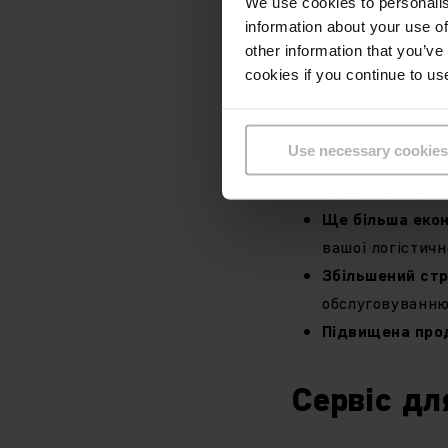
We use cookies to personalis
information about your use of
Огляд перева
other information that you’ve
cookies if you continue to us
Висока надійні
обладнання.
Use necessary cookies
Максимальна ст
щодо сервісу й
Ще більша екон
вашої логістичн
Збільшений ст
обслуговуванню
Підвищена про
Сервіс дл