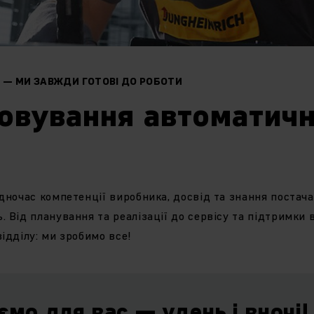
 — МИ ЗАВЖДИ ГОТОВІ ДО РОБОТИ
овування автоматич
одночас компетенції виробника, досвід та знання постач
 Від планування та реалізації до сервісу та підтримки 
відділу: ми зробимо все!
мо для вас — удень і вночі!