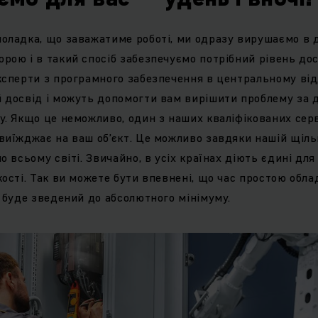
оладка, що заважатиме роботі, ми одразу вирушаємо в 
рою і в такий спосіб забезпечуємо потрібний рівень до
ксперти з програмного забезпечення в центральному від
 досвід і можуть допомогти вам вирішити проблему за 
у. Якщо це неможливо, один з наших кваліфікованих серв
виїжджає на ваш об’єкт. Це можливо завдяки нашій щіль
о всьому світі. Звичайно, в усіх країнах діють єдині для
кості. Так ви можете бути впевнені, що час простою обла
і буде зведений до абсолютного мінімуму.