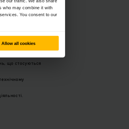
se our traffic. We also share
ers who may combine it with
них систем:
 services. You consent to our
ступності
Allow all cookies
ним пропозиціям
нь, що стосуються
технічному
іяльності.