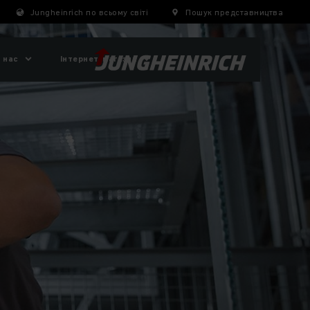
Jungheinrich по всьому світі
Пошук представництва
 нас
Інтернет-магазин