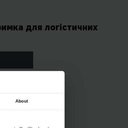
тримка для логістичних
About