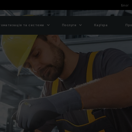
Блог
томатизація та системи
Послуги
Кар'єра
Про