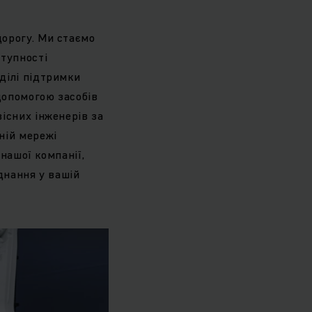
дорогу. Ми стаємо
ступності
ділі підтримки
допомогою засобів
існих інженерів за
ній мережі
 нашої компанії,
днання у вашій