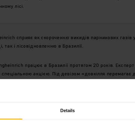
чному лісі.
einrich сприяє як скороченню викидів парникових газів 
, так і лісовідновленню в Бразилії.
gheinrich працює в Бразилії протягом 20 років. Експерт 
 спеціальною акцією. Під девізом «довкілля перемагає дв
ння електричних навантажувачів: на кожен проданий аб
ьний або газовий навантажувач на складі, 20 дерев ви
а східному узбережжі Бразилії. Кампанія охоплює всі на
ого згоряння, які замінені на електричний навантажувач 
Details
 5.
 є все ще дуже висока частка дизельних та газових нав