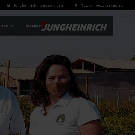
Jungheinrich по всьому світі
Пошук представництва
 нас
Інтернет-магазин