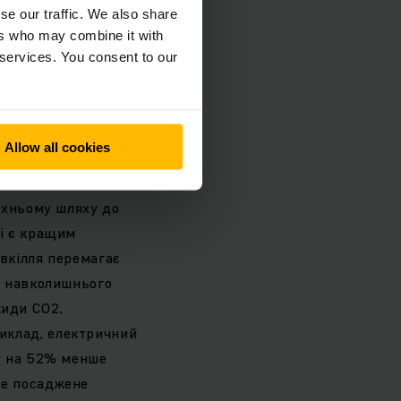
se our traffic. We also share
нутрішнього
ers who may combine it with
новить близько 50
 services. You consent to our
у ринку показує,
нити ситуацію і
-президент
Allow all cookies
 їхньому шляху до
чі є кращим
овкілля перемагає
ту навколишнього
киди CO2,
иклад, електричний
му на 52% менше
не посаджене