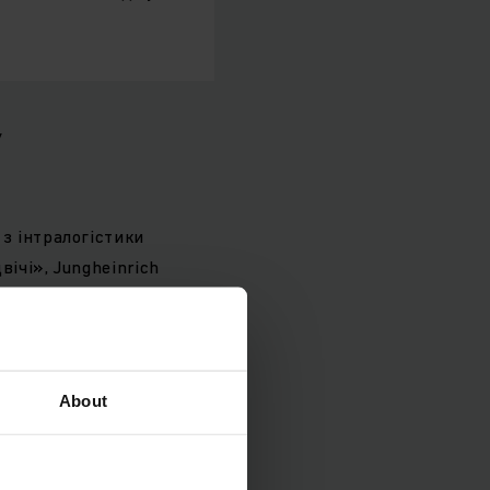
у
з інтралогістики
ічі», Jungheinrich
о орендований EFG,
саджують в
вантажувачі з
Jungheinrich із
About
антажувачів на