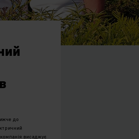
ний
в
лижче до
ектричний
 компанія висаджує