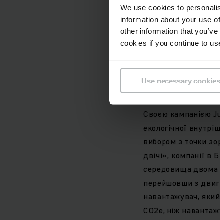
We use cookies to personalis
бразильському ринк
information about your use of
згоряння зараз ста
other information that you’ve
відсотків. «Висока
cookies if you continue to us
наскільки великий п
зробити реальний в
Use necessary cookies
Jungheinrich в Лати
Своєю кампанією Jun
екологічної внутрі
вибором з точки зо
двічі», компанії в
середовища двома 
перейшовши з двигу
навантажувач, який
CO2e, ніж навантаж