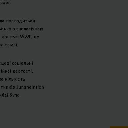
еорг.
дка проводиться
льською екологічною
За даними WWF, це
а землі.
сцеві соціальні
ійкої вартості,
ка кількість
ітників Jungheinrich
мбаї було