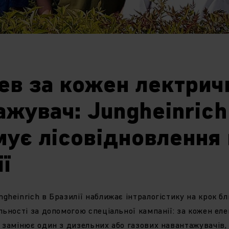
ев за кожен лектрич
ажувач: Jungheinrich
мує лісовідновлення 
ї
gheinrich в Бразилії наближає інтралогістику на крок б
льності за допомогою спеціальної кампанії: за кожен ел
 замінює один з дизельних або газових навантажувачів,