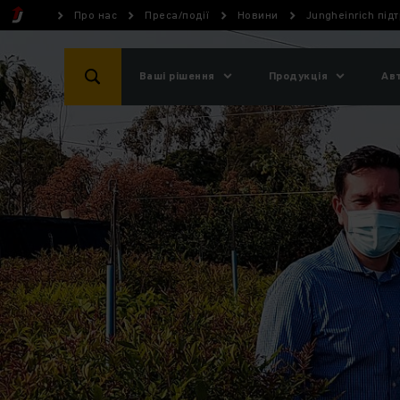
Про нас
Преса/події
Новини
Jungheinrich під
Ваші рішення
Продукція
Ав