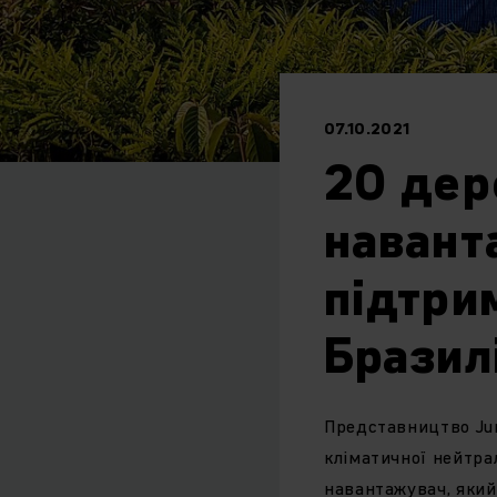
07.10.2021
20 дер
навант
підтри
Бразилі
Представництво Jun
кліматичної нейтра
навантажувач, який