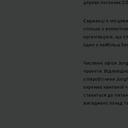
дерево поглинає CO2
Саджанці є місцеви
спільно з екологіч
організацією, що с
один з найбільш баг
Численні офіси Jung
проекти. Відповідно
співробітники Jungh
окремих кампаній чі
ставиться до питанн
висаджено понад ти