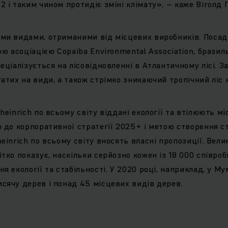
 і таким чином протидіє зміні клімату», – каже Віголд Г
ми видами, отриманими від місцевих виробників. Поса
ною асоціацією Copaiba Environmental Association, брази
пеціалізується на лісовідновленні в Атлантичному лісі. 
атих на види, а також стрімко зникаючий тропічний ліс н
heinrich по всьому світу віддані екології та втілюють мі
 до корпоративної стратегії 2025+ і метою створення ст
einrich по всьому світу вносять власні пропозиції. Вели
тко показує, наскільки серйозно кожен із 18 000 співроб
я екології та стабільності. У 2020 році, наприклад, у Му
сячу дерев і понад 45 місцевих видів дерев.