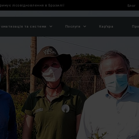
тримує лісовідновлення в Бразилії
Блог
томатизація та системи
Послуги
Кар'єра
Про