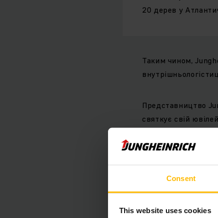
20 дерев у Атланти
Таким чином, Jungh
внутрішньологістиці
Представництво Jun
святкує свій ювілей
просуває використа
який замінює дизел
Атлантичному лісі н
двигуном внутрішнь
Consent
EFG серій 1, 2, 3, 4 і
This website uses cookies
Підставою кампанії