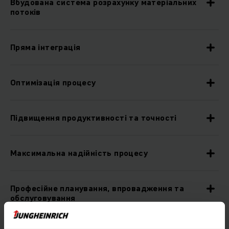
Вбудована система розрахунку матеріальних
потоків
Пряма інтеграція
Оптимізація процесу
Підвищення продуктивності та точності
Максимальна надійність процесу
Професійне планування, впровадження та
обслуговування