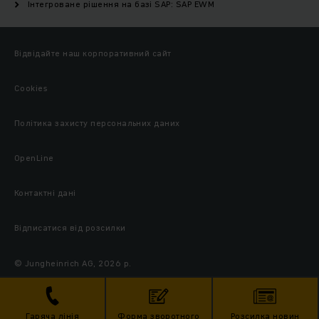
Інтегроване рішення на базі SAP: SAP EWM
Відвідайте наш корпоративний сайт
Cookies
Політика захисту персональних даних
OpenLine
Контактні дані
Відписатися від розсилки
© Jungheinrich AG, 2026 р.
Гаряча лінія
Форма зворотного
Розсилка новин