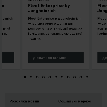
ки
Fleet Enterprise by
Flee
Jungheinrich
Jung
heinrich
Fleet Enterprise від Jungheinrich
Fleet 
— це системне рішення для
— це 
, який
контролю та оптимізації великих
контр
си на
і змішаних автопарків складської
і змі
ми
техніки.
ДІЗНАТИСЯ БІЛЬШЕ
ДІ
Розсилка новин
Соціальні мережі