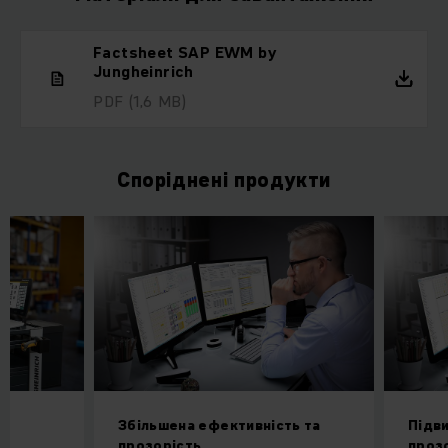
Factsheet SAP EWM by
Jungheinrich
PDF
(1,6 MB)
Споріднені продукти
Збільшена ефективність та
Підв
прозорість.
проз