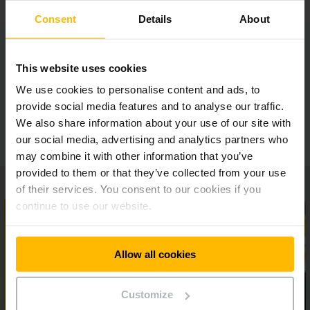
Висока прозорість
Consent
Details
About
Відкритий стандарт
This website uses cookies
We use cookies to personalise content and ads, to
Численні варіанти підключення для ваших
provide social media features and to analyse our traffic.
складських систем
We also share information about your use of our site with
our social media, advertising and analytics partners who
may combine it with other information that you’ve
provided to them or that they’ve collected from your use
of their services. You consent to our cookies if you
continue to use our website.
Allow all cookies
Customize