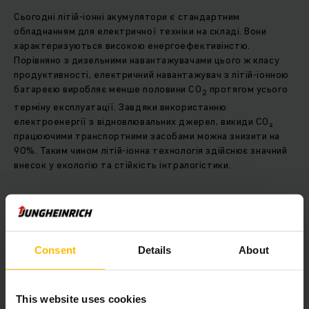
Сьогодні літій-іонні акумулятори є стандартним
обладнанням для електричної техніки на складі. Вони
характеризуються високою енергоефективінстю.
Порівняно з дизельними навантажувачами цього ж класу
продуктивності, електричний навантажувач з літій-іонною
батареєю виробляє менше половини CO
протягом усього
2
терміну експлуатації. Завдяки використанню
електроенергії з відновлювальних джерел, викиди CO₂
працюючими транспортними засобами можна знизити на
90%. Таким чином літій-іонна технологія здійснює значний
внесок у екологію та стійкість інтралогістики.
В 2011 році Jungheinrich був першим у світі виробником
промислових навантажувачів що налагодив серійне
виробництво техніки з літій-іонним акумулятором. З того
часу літій-іонна технологія стала найбільш зростаючою
Consent
Details
About
акумуляторною технологією для промислових
навантажувачів. Вона характеризується надійністю,
високою продуктивністю, зниженням споживання енергії,
This website uses cookies
швидкою зарядкою, відсутністю сервісного