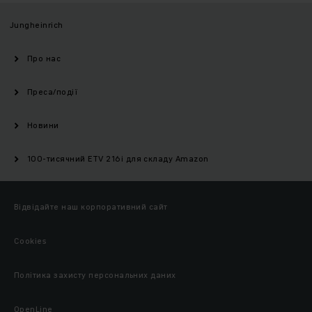
Jungheinrich
Про нас
Преса/події
Новини
100-тисячний ETV 216i для складу Amazon
Відвідайте наш корпоративний сайт
Cookies
Політика захисту персональних даних
OpenLine