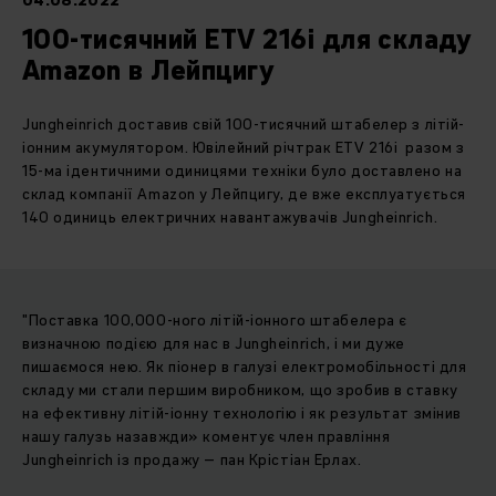
04.08.2022
100-тисячний ETV 216i для складу
Amazon в Лейпцигу
Jungheinrich доставив свій 100-тисячний штабелер з літій-
іонним акумулятором. Ювілейний річтрак ETV 216i разом з
15-ма ідентичними одиницями техніки було доставлено на
склад компанії Amazon у Лейпцигу, де вже експлуатується
140 одиниць електричних навантажувачів Jungheinrich.
"Поставка 100,000-ного літій-іонного штабелера є
визначною подією для нас в Jungheinrich, і ми дуже
пишаємося нею. Як піонер в галузі електромобільності для
складу ми стали першим виробником, що зробив в ставку
на ефективну літій-іонну технологію і як результат змінив
нашу галузь назавжди» коментує член правління
Jungheinrich із продажу – пан Крістіан Ерлах.