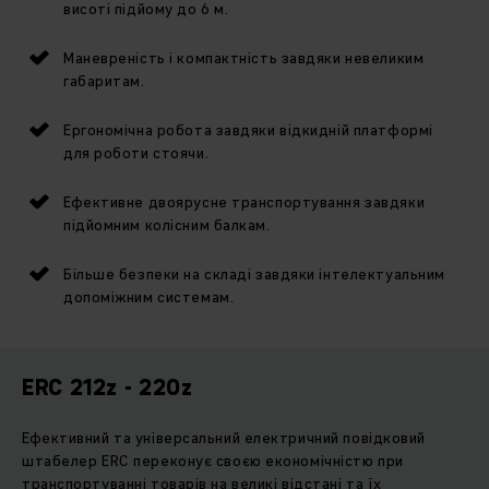
висоті підйому до 6 м.
Маневреність і компактність завдяки невеликим
габаритам.
Ергономічна робота завдяки відкидній платформі
для роботи стоячи.
Ефективне двоярусне транспортування завдяки
підйомним колісним балкам.
Більше безпеки на складі завдяки інтелектуальним
допоміжним системам.
ERC 212z - 220z
Ефективний та універсальний електричний повідковий
штабелер ERC переконує своєю економічністю при
транспортуванні товарів на великі відстані та їх