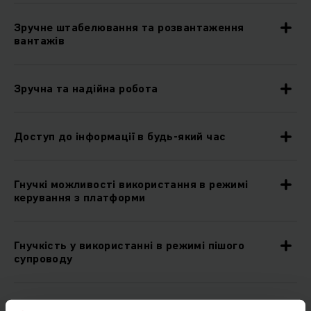
Зручне штабелювання та розвантаження
вантажів
Зручна та надійна робота
Доступ до інформації в будь-який час
Гнучкі можливості використання в режимі
керування з платформи
Гнучкість у використанні в режимі пішого
супроводу
Універсальність завдяки механізму підйому