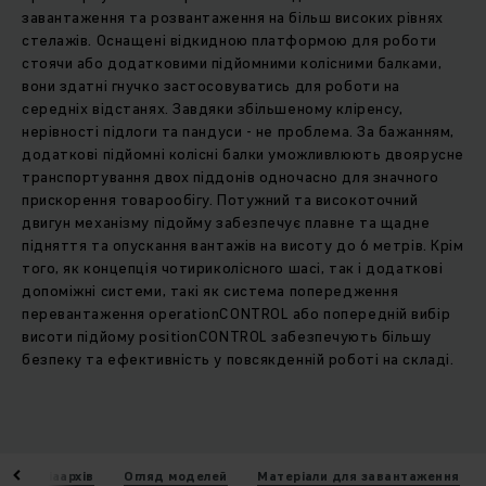
завантаження та розвантаження на більш високих рівнях
стелажів. Оснащені відкидною платформою для роботи
стоячи або додатковими підйомними колісними балками,
вони здатні гнучко застосовуватись для роботи на
середніх відстанях. Завдяки збільшеному кліренсу,
нерівності підлоги та пандуси - не проблема. За бажанням,
додаткові підйомні колісні балки уможливлюють двоярусне
транспортування двох піддонів одночасно для значного
прискорення товарообігу. Потужний та високоточний
двигун механізму підойму забезпечує плавне та щадне
підняття та опускання вантажів на висоту до 6 метрів. Крім
того, як концепція чотириколісного шасі, так і додаткові
допоміжні системи, такі як система попередження
перевантаження operationCONTROL або попередній вибір
висоти підйому positionCONTROL забезпечують більшу
безпеку та ефективність у повсякденній роботі на складі.
Медіаархів
Огляд моделей
Матеріали для завантаження