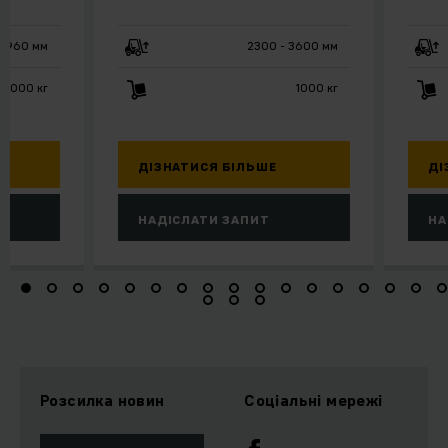
 1960 мм
2300 - 3600 мм
2000 кг
1000 кг
ДІЗНАТИСЯ БІЛЬШЕ
ДІ
НАДІСЛАТИ ЗАПИТ
НА
Розсилка новин
Соціальні мережі