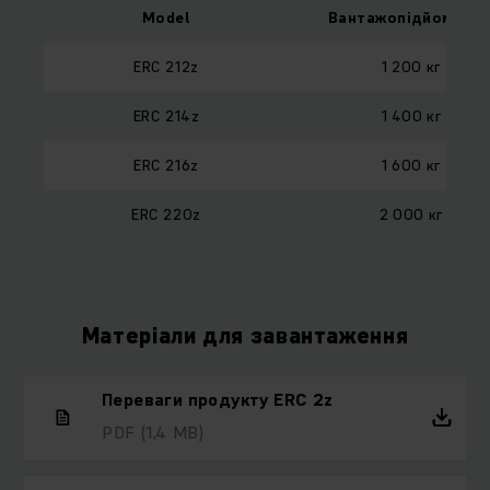
Model
Вантажопідйомніст
ERC 212z
1 200 кг
ERC 214z
1 400 кг
ERC 216z
1 600 кг
ERC 220z
2 000 кг
Матеріали для завантаження
Переваги продукту ERC 2z
PDF
(1,4 MB)