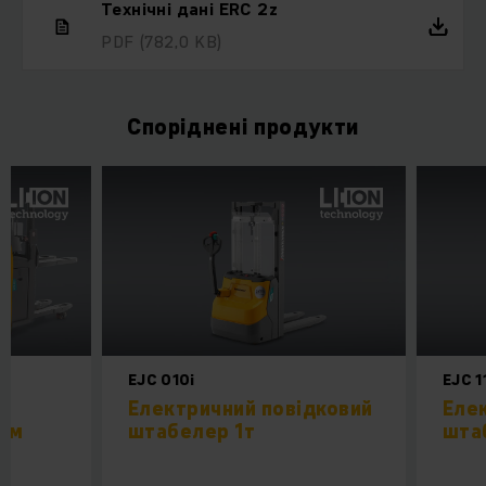
Технічні дані ERC 2z
PDF
(782,0 KB)
Споріднені продукти
EJC 010i
EJC 11
Електричний повідковий
Еле
ним
штабелер 1т
шта