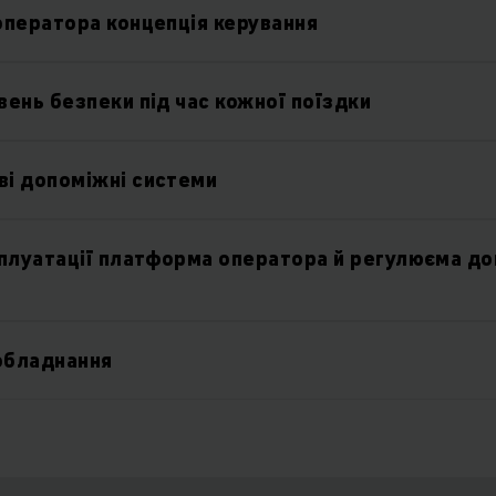
оператора концепція керування
вень безпеки під час кожної поїздки
і допоміжні системи
сплуатації платформа оператора й регулюєма д
обладнання