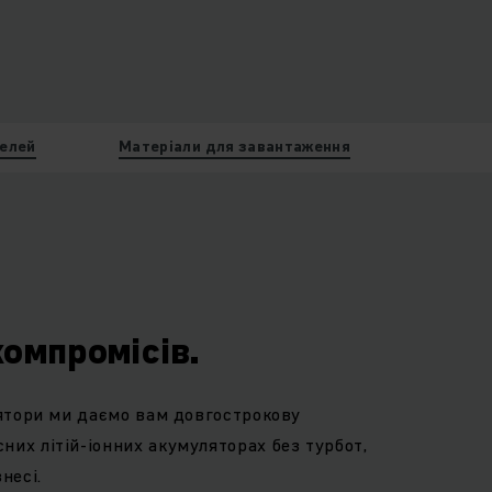
елей
Матеріали для завантаження
омпромісів.
улятори ми даємо вам довгострокову
них літій-іонних акумуляторах без турбот,
знесі.