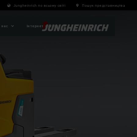
Jungheinrich по всьому світі
Пошук представництва
 нас
Інтернет-магазин