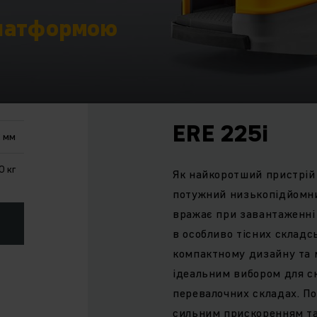
платформою
ERE 225i
2 мм
0 кг
Як найкоротший пристрій 
потужний низькопідйомни
вражає при завантаженні
в особливо тісних складс
компактному дизайну та м
ідеальним вибором для с
перевалочних складах. П
сильним прискоренням та