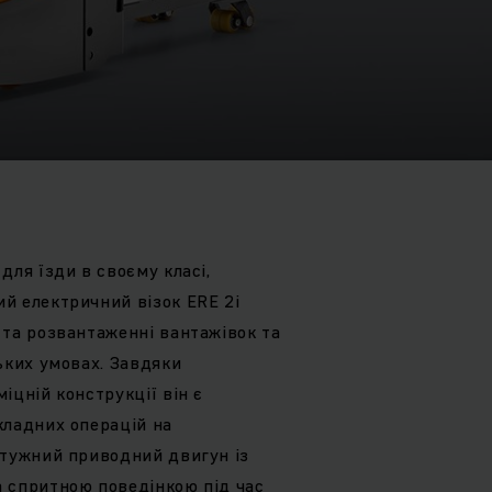
для їзди в своєму класі,
й електричний візок ERE 2i
 та розвантаженні вантажівок та
ьких умовах. Завдяки
іцній конструкції він є
кладних операцій на
отужний приводний двигун із
 спритною поведінкою під час