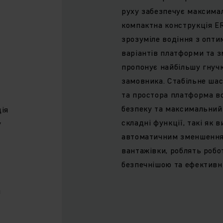
у
руху забезпечує максимал
компактна конструкція ER
зрозуміле водіння з опти
варіантів платформи та з
пропонує найбільшу гнучк
замовника. Стабільне шас
та простора платформа в
безпеку та максимальний 
дія
складні функції, такі як 
у
автоматичним зменшення
вантажівки, роблять робот
безпечнішою та ефективн
м