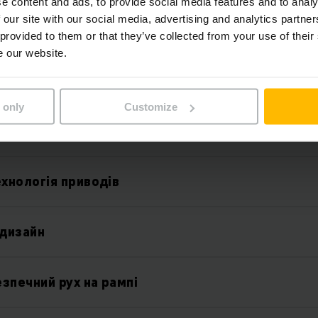
e content and ads, to provide social media features and to analy
 our site with our social media, advertising and analytics partn
 provided to them or that they’ve collected from your use of their
e our website.
 only
Customize
Особливості
хнологія приводів
дизайн
езпечний рух на рампі