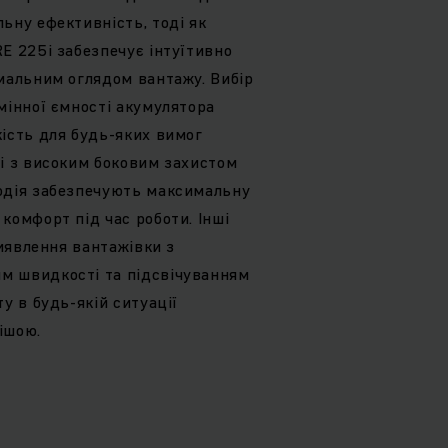
ьну ефективність, тоді як
E 225i забезпечує інтуїтивно
мальним оглядом вантажу. Вибір
мінної ємності акумулятора
ість для будь-яких вимог
і з високим боковим захистом
одія забезпечують максимальну
комфорт під час роботи. Інші
виявлення вантажівки з
м швидкості та підсвічуванням
у в будь-якій ситуації
ішою.