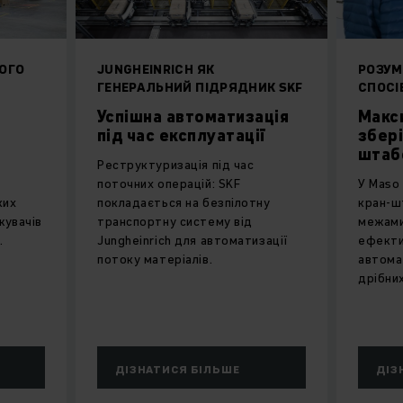
НОГО
JUNGHEINRICH ЯК
РОЗУМ
ГЕНЕРАЛЬНИЙ ПІДРЯДНИК SKF
СПОСІ
Успішна автоматизація
Макс
під час експлуатації
збері
штаб
Реструктуризація під час
поточних операцій: SKF
У Maso 
ких
покладається на безпілотну
кран-ш
жувачів
транспортну систему від
межами
.
Jungheinrich для автоматизації
ефекти
потоку матеріалів.
автома
дрібни
ДІЗНАТИСЯ БІЛЬШЕ
ДІЗ