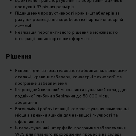
Ефективне транспортування та зберігання одиниць
продукції 37 різних розмірів
Підвищення продуктивності кранів-штабелерів за
рахунок розміщення коробчастих пар на конвеєрній
системі
Реалізація перспективного рішення з можливістю
інтеграції інших картонних форматів
Рішення
Рішення для автоматизованого зберігання, включаючи
стелажі, крани-штабелери, конвеєрні технології та
програмне забезпечення
5-прохідний силосний мінізавантажувальний склад для
подвійної глибини зберігання до 58 800 місць
зберігання
Ергономічні робочі станції комплектування замовлень і
місця з’єднання ящиків для найвищої гнучкості та
ефективності
Інтелектуальний інтерфейс-програмне забезпечення
WCS для плавного проходження процесів на складі