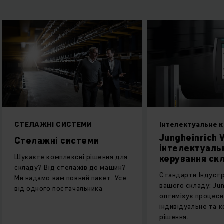
ЕЛАЖНІ СИСТЕМИ
Інтелектуальне керува
Jungheinrich WMS:
телажні системи
інтелектуальна си
каєте комплексні рішення для
керування складо
ладу? Від стелажів до машин?
Стандарти Індустрії 4.0 
 надамо вам повний пакет. Усе
вашого складу: Jungheinr
д одного постачальника
оптимізує процеси як
індивідуальне та комплек
рішення.